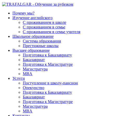
Почему мы?
Изучение английского
С проживанием в школе
С проживанием в семье
С проживанием в семье учителя
Школьное образование
Система образования
Престижные школы
Высшее образование
Подготовка к Бакалавриату
Бакалавриат
Подготовка к Магистратуре
Магистратура
MBA
Услуги
Поступление в школу-пансион
Опекунство
Подготовка к Бакалавриату
Бакалавриат
Подготовка к Магистратуре
Магистратура
MBA
Контакты